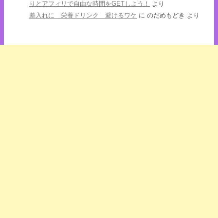
りとアフィリで自由な時間をGETしよう！
より
差入れに 栄養ドリンク 避けるワケ
に
のだめもどき
より