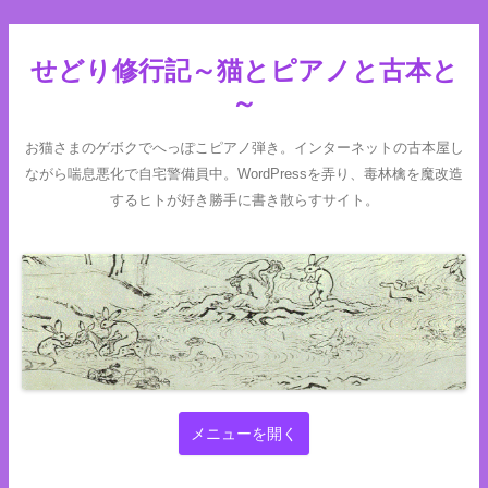
せどり修行記～猫とピアノと古本と
～
お猫さまのゲボクでへっぽこピアノ弾き。インターネットの古本屋し
ながら喘息悪化で自宅警備員中。WordPressを弄り、毒林檎を魔改造
するヒトが好き勝手に書き散らすサイト。
コンテンツへスキップ