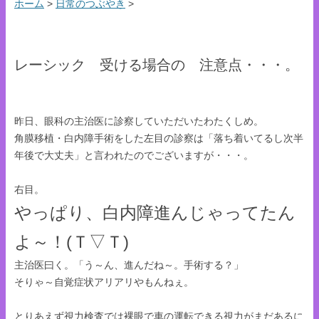
ホーム
>
日常のつぶやき
>
レーシック 受ける場合の 注意点・・・。
昨日、眼科の主治医に診察していただいたわたくしめ。
角膜移植・白内障手術をした左目の診察は「落ち着いてるし次半
年後で大丈夫」と言われたのでございますが・・・。
右目。
やっぱり、白内障進んじゃってたん
よ～！(Ｔ▽Ｔ)
主治医曰く。「う～ん、進んだね～。手術する？」
そりゃ～自覚症状アリアリやもんねぇ。
とりあえず視力検査では裸眼で車の運転できる視力がまだあるに