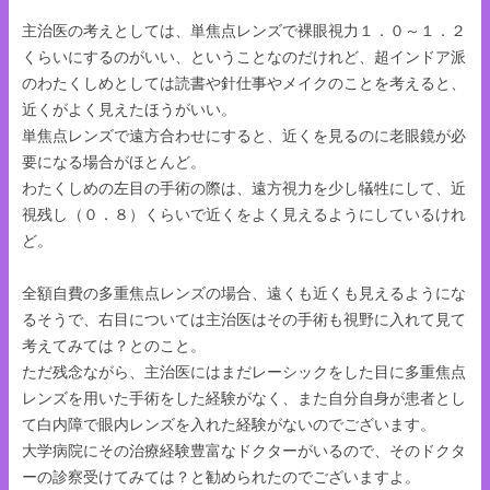
主治医の考えとしては、単焦点レンズで裸眼視力１．０～１．２
くらいにするのがいい、ということなのだけれど、超インドア派
のわたくしめとしては
読書や針仕事やメイクのことを考えると、
近くがよく見えたほうがいい。
単焦点レンズで遠方合わせにすると、近くを見るのに老眼鏡が必
要になる場合がほとんど。
わたくしめの左目の手術の際は、遠方視力を少し犠牲にして、近
視残し（０．８）くらいで近くをよく見えるようにしているけれ
ど。
全額自費の多重焦点レンズの場合、遠くも近くも見えるようにな
るそうで、右目については主治医はその手術も視野に入れて見て
考えてみては？とのこと。
ただ残念ながら、主治医にはまだレーシックをした目に多重焦点
レンズを用いた手術をした経験がなく、また自分自身が患者とし
て白内障で眼内レンズを入れた経験がないのでございます。
大学病院にその治療経験豊富なドクターがいるので、そのドクタ
ーの診察受けてみては？と勧められたのでございますよ。