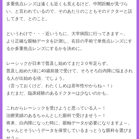
多重焦点レンズは遠くも近くも見えるけど、中間距離が見づら
い、と言われているので、そのあたりのこともそのドクターと話
してきて、とのこと。
というわけで・・・近いうちに、大学病院に行ってきます～。
より正確な眼軸データを計測し、右目の手術で単焦点レンズにす
るか多重焦点レンズにするかを決めに。
レーシックが日本で普及し始めてまだ２０年足らず。
普及し始めた頃に40歳前後で受けて、そろそろ白内障に悩まされ
る人が出始める頃、でしょう。
（言っておくけど、わたくしめは若年性やからね～！）
まだまだ、臨床経験のあるドクターは少ないのかも。
これからレーシックを受けようと思っている人～！
治療実績のあるちゃんとした眼科で受けませう～！
将来、白内障になった時に、眼軸データが必要になりますよ～。
ちゃんとそういうデータを保管しているまっとうな眼科を選びま
せう～。