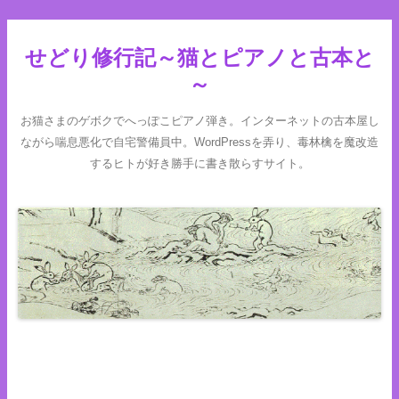
せどり修行記～猫とピアノと古本と
～
お猫さまのゲボクでへっぽこピアノ弾き。インターネットの古本屋し
ながら喘息悪化で自宅警備員中。WordPressを弄り、毒林檎を魔改造
するヒトが好き勝手に書き散らすサイト。