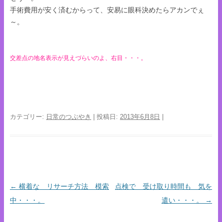
手術費用が安く済むからって、安易に眼科決めたらアカンでぇ
～。
交差点の地名表示が見えづらいのよ、右目・・・。
カテゴリー:
日常のつぶやき
| 投稿日:
2013年6月8日
|
←
横着な リサーチ方法 模索
点検で 受け取り時間も 気を
投稿ナビゲーション
中・・・。
遣い・・・。
→