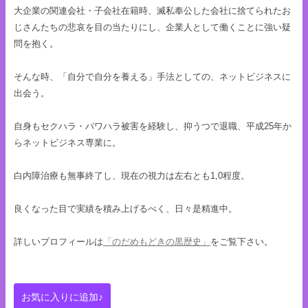
大企業の関連会社・子会社在籍時、滅私奉公した会社に捨てられたお
じさんたちの悲哀を目の当たりにし、企業人として働くことに強い疑
問を抱く。
そんな時、「自分で自分を養える」手法としての、ネットビジネスに
出会う。
自身もセクハラ・パワハラ被害を経験し、抑うつで退職、平成25年か
らネットビジネス専業に。
白内障治療も無事終了し、現在の視力は左右とも1,0程度。
良くなった目で実績を積み上げるべく、日々是精進中。
詳しいプロフィールは
「のだめもどきの黒歴史」
をご覧下さい。