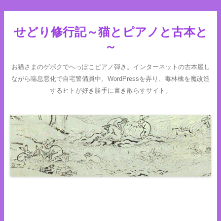
せどり修行記～猫とピアノと古本と
～
お猫さまのゲボクでへっぽこピアノ弾き。インターネットの古本屋し
ながら喘息悪化で自宅警備員中。WordPressを弄り、毒林檎を魔改造
するヒトが好き勝手に書き散らすサイト。