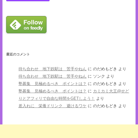
最近のコメント
待ち合わせ 地下鉄駅は 苦手やねん
に
のだめもどき
より
待ち合わせ 地下鉄駅は 苦手やねん
に
ソンク
より
塾募集 見極めるべき ポイントは？
に
のだめもどき
より
塾募集 見極めるべき ポイントは？
に
カミカミ大王@せど
りとアフィリで自由な時間をGETしよう！
より
差入れに 栄養ドリンク 避けるワケ
に
のだめもどき
より