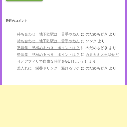
最近のコメント
待ち合わせ 地下鉄駅は 苦手やねん
に
のだめもどき
より
待ち合わせ 地下鉄駅は 苦手やねん
に
ソンク
より
塾募集 見極めるべき ポイントは？
に
のだめもどき
より
塾募集 見極めるべき ポイントは？
に
カミカミ大王@せど
りとアフィリで自由な時間をGETしよう！
より
差入れに 栄養ドリンク 避けるワケ
に
のだめもどき
より