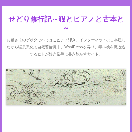
せどり修行記～猫とピアノと古本と
～
お猫さまのゲボクでへっぽこピアノ弾き。インターネットの古本屋し
ながら喘息悪化で自宅警備員中。WordPressを弄り、毒林檎を魔改造
するヒトが好き勝手に書き散らすサイト。