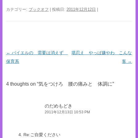
カテゴリー:
ブックオフ
| 投稿日:
2011年12月12日
|
←
バイエルの 需要は消えず
堪忍え やっぱ嫌やわ こんな
投稿ナビゲーション
保育系
客
→
4 thoughts on “
気をつけろ 腰の痛みと 体調に
”
のだめもどき
2011年12月13日 10:53 PM
4. Re:ご自愛ください