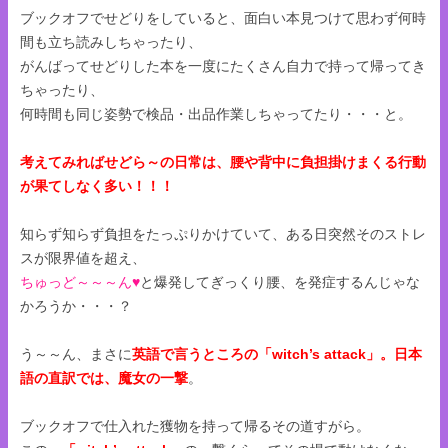
ブックオフでせどりをしていると、面白い本見つけて思わず何時
間も立ち読みしちゃったり、
がんばってせどりした本を一度にたくさん自力で持って帰ってき
ちゃったり、
何時間も同じ姿勢で検品・出品作業しちゃってたり・・・と。
考えてみればせどら～の日常は、腰や背中に負担掛けまくる行動
が果てしなく多い！！！
知らず知らず負担をたっぷりかけていて、ある日突然そのストレ
スが限界値を超え、
ちゅっど～～～ん♥
と爆発してぎっくり腰、を発症するんじゃな
かろうか・・・？
う～～ん、まさに
英語で言うところの「witch’s attack」。日本
語の直訳では、魔女の一撃
。
ブックオフで仕入れた獲物を持って帰るその道すがら。