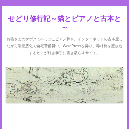
せどり修行記～猫とピアノと古本と
～
お猫さまのゲボクでへっぽこピアノ弾き。インターネットの古本屋し
ながら喘息悪化で自宅警備員中。WordPressを弄り、毒林檎を魔改造
するヒトが好き勝手に書き散らすサイト。