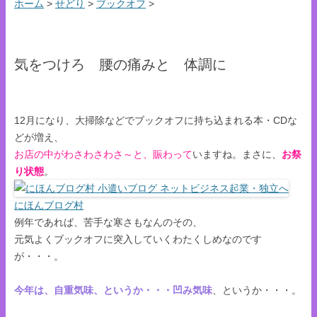
ホーム
>
せどり
>
ブックオフ
>
気をつけろ 腰の痛みと 体調に
12月になり、大掃除などでブックオフに持ち込まれる本・CDな
どが増え、
お店の中が
わさわさわさ～と、賑わって
いますね。まさに、
お祭
り状態
。
にほんブログ村
例年であれば、苦手な寒さもなんのその、
元気よくブックオフに突入していくわたくしめなのです
が・・・。
今年は、自重気味、というか・・・凹み気味
、というか・・・。