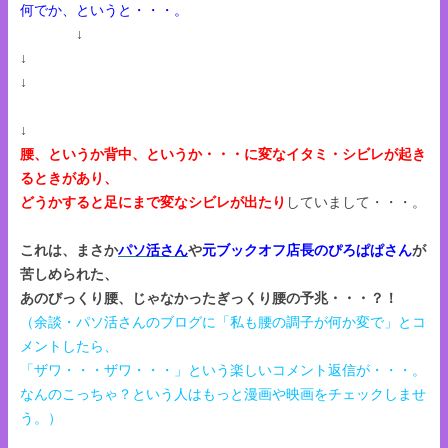
何でか、というと・・・。
↓
↓
↓
↓
腰、というか背中、というか・・・に変なイタミ・シビレが起き
るときがあり、
どうかすると足にまで変なシビレが出たり
していまして・・・。
これは、まさか
パソ活さん
や
元ブックオフ店長のぴろぱぱさん
が
苦しめられた、
あのびっくり腰、じゃなかったぎっくり腰の予兆・・・？！
（余談・パソ活さんのブログに「私も腰の調子が何か変で」とコ
メントしたら、
「ザワ・・・ザワ・・・」という楽しいコメント返信が・・・。
なんのこっちゃ？という人はもっと漫画や映画をチェックしませ
う。）