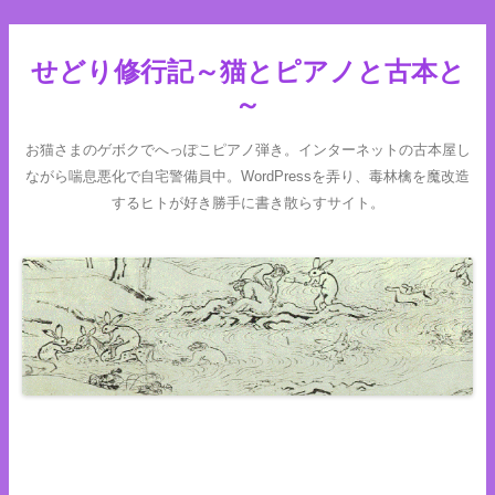
せどり修行記～猫とピアノと古本と
～
お猫さまのゲボクでへっぽこピアノ弾き。インターネットの古本屋し
ながら喘息悪化で自宅警備員中。WordPressを弄り、毒林檎を魔改造
するヒトが好き勝手に書き散らすサイト。