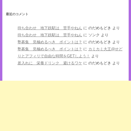
最近のコメント
待ち合わせ 地下鉄駅は 苦手やねん
に
のだめもどき
より
待ち合わせ 地下鉄駅は 苦手やねん
に
ソンク
より
塾募集 見極めるべき ポイントは？
に
のだめもどき
より
塾募集 見極めるべき ポイントは？
に
カミカミ大王@せど
りとアフィリで自由な時間をGETしよう！
より
差入れに 栄養ドリンク 避けるワケ
に
のだめもどき
より