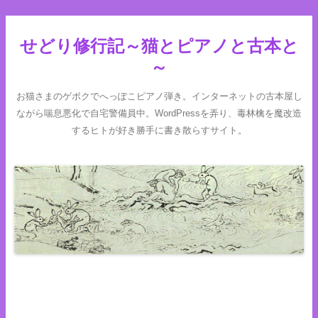
せどり修行記～猫とピアノと古本と
～
お猫さまのゲボクでへっぽこピアノ弾き。インターネットの古本屋し
ながら喘息悪化で自宅警備員中。WordPressを弄り、毒林檎を魔改造
するヒトが好き勝手に書き散らすサイト。