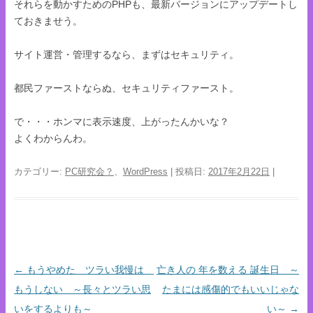
それらを動かすためのPHPも、最新バージョンにアップデートし
ておきませう。
サイト運営・管理するなら、まずはセキュリティ。
都民ファーストならぬ、セキュリティファースト。
で・・・ホンマに表示速度、上がったんかいな？
よくわからんわ。
カテゴリー:
PC研究会？
、
WordPress
| 投稿日:
2017年2月22日
|
←
もうやめた ツラい我慢は
亡き人の 年を数える 誕生日 ～
投稿ナビゲーション
もうしない ～長々とツラい思
たまには感傷的でもいいじゃな
いをするよりも～
い～
→