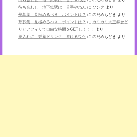
待ち合わせ 地下鉄駅は 苦手やねん
に
ソンク
より
塾募集 見極めるべき ポイントは？
に
のだめもどき
より
塾募集 見極めるべき ポイントは？
に
カミカミ大王@せど
りとアフィリで自由な時間をGETしよう！
より
差入れに 栄養ドリンク 避けるワケ
に
のだめもどき
より