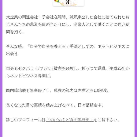
大企業の関連会社・子会社在籍時、滅私奉公した会社に捨てられたお
じさんたちの悲哀を目の当たりにし、企業人として働くことに強い疑
問を抱く。
そんな時、「自分で自分を養える」手法としての、ネットビジネスに
出会う。
自身もセクハラ・パワハラ被害を経験し、抑うつで退職、平成25年か
らネットビジネス専業に。
白内障治療も無事終了し、現在の視力は左右とも1,0程度。
良くなった目で実績を積み上げるべく、日々是精進中。
詳しいプロフィールは
「のだめもどきの黒歴史」
をご覧下さい。