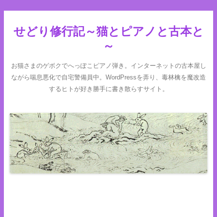
せどり修行記～猫とピアノと古本と
～
お猫さまのゲボクでへっぽこピアノ弾き。インターネットの古本屋し
ながら喘息悪化で自宅警備員中。WordPressを弄り、毒林檎を魔改造
するヒトが好き勝手に書き散らすサイト。