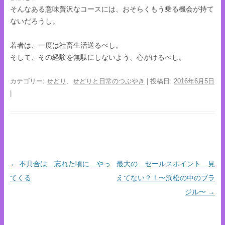
そんなある意味贅沢なコースには、おそらくもう乗る機会が持て
ないだろうし。
若者は、一度は社畜生活送るべし。
そして、その経験を無駄にしないよう、心がけるべし。
カテゴリー:
せどり
、
せどりと日常のつぶやき
| 投稿日:
2016年6月5日
|
←
不具合は 忘れた頃に やっ
最大の セールスポイント 見
投稿ナビゲーション
てくる
えてない？！〜浜松の中のブラ
ジル〜
→