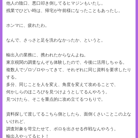
他人の陰口、悪口叩き倒してるヒマジンもいたし。
残業でひどい時は、帰宅が午前様になったこともあったし。
ホンマに、疲れたわ。
なんで、さっさと足を洗わなかったか、というと。
輸出入の業務に、携われたからなんよね。
東京税関の調査なんぞも体験したので、今後に活用しちゃる。
複数人でゾロゾロやってきて、それぞれに同じ資料を要求したり
する。
多分、同じことを人を変え、角度を変えて攻めることで、
何かしらのほころびを見つけようとしてるんやろう。
見つけたら、そこを重点的に攻め立てるつもりで。
資料探して渡してるこちら側としたら、面倒くさいことこの上な
いけれど、
調査対象を苛立たせて、ボロを出させる作戦なんやろう。
輸出入やってるヒト！