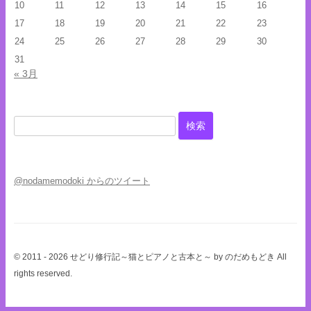
10
11
12
13
14
15
16
17
18
19
20
21
22
23
24
25
26
27
28
29
30
31
« 3月
検
索:
@nodamemodoki からのツイート
© 2011 - 2026 せどり修行記～猫とピアノと古本と～ by のだめもどき All
rights reserved.