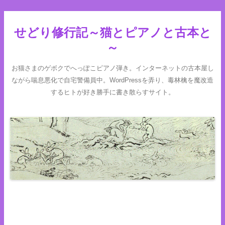
せどり修行記～猫とピアノと古本と
～
お猫さまのゲボクでへっぽこピアノ弾き。インターネットの古本屋し
ながら喘息悪化で自宅警備員中。WordPressを弄り、毒林檎を魔改造
するヒトが好き勝手に書き散らすサイト。