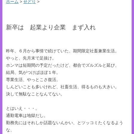
ホーム
>
せどり
>
新卒は 起業より企業 まず入れ
昨年、６月から事情で続けていた、期間限定社畜兼業生活。
やっと、先月末で足抜け。
ホンマは短期間の予定だったけど、都合でズルズルと延び、
結局、気がつけばほぼ１年。
専業生活、やっとこさ復活。
しんどいことも多いけれど、社畜生活、得るものも大きい。
決して無駄なことなんてない。
とはいえ・・・。
通勤電車は地獄だし。
勤務先にはそれしか話題ないんかい、とツッコミたくなるよう
な、