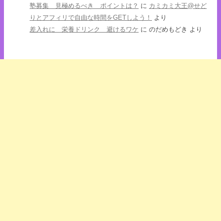
塾募集 見極めるべき ポイントは？
に
カミカミ大王@せど
りとアフィリで自由な時間をGETしよう！
より
差入れに 栄養ドリンク 避けるワケ
に
のだめもどき
より